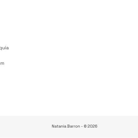
quia
am
Natania Barron - © 2026